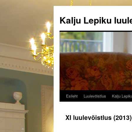
Kalju Lepiku luul
Esileht
Luulevõistlus
Kalju Lepiku
Liigu
sisu
XI luulevõistlus (2013)
juurde