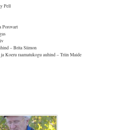
y Pell
a Porovart
gas
iv
hind – Brita Siimon
 ja Koeru raamatukogu auhind – Triin Maide