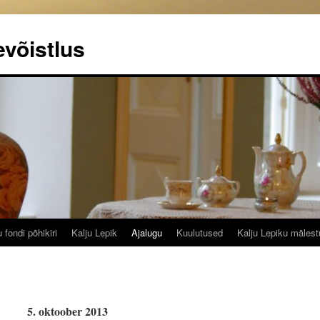
evõistlus
 fondi põhikiri
Kalju Lepik
Ajalugu
Kuulutused
Kalju Lepiku mäles
5. oktoober 2013