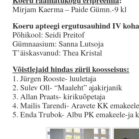
Koeru raamatukogu eripreemia
:
Mirjam Kaerma – Paide Gümn.-9 kl
Koeru apteegi ergutusauhind IV koha
Põhikool: Seidi Preitof
Gümnaasium: Sanna Lutsoja
T’äiskasvanud: Thea Kristal
Võistlejaid hindas zürii koosseisus:
1. Jürgen Rooste- luuletaja
2. Sulev Oll- “Maaleht” ajakirjanik
3. Allan Praats- kirikuõpetaja
4. Mailis Tarendi- Aravete KK emakeele-
5. Enda Trubok- Albu PK emakeele-ja k