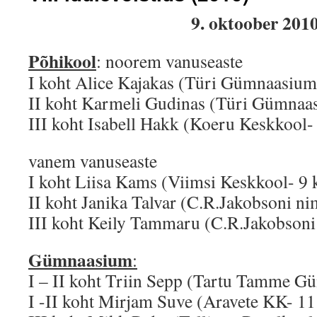
9. oktoober 201
Põhikool
: noorem vanuseaste
I koht Alice Kajakas (Türi Gümnaasium
II koht Karmeli Gudinas (Türi Gümnaa
III koht Isabell Hakk (Koeru Keskkool- 
vanem vanuseaste
I koht Liisa Kams (Viimsi Keskkool- 9 
II koht Janika Talvar (C.R.Jakobsoni n
III koht Keily Tammaru (C.R.Jakobsoni
Gümnaasium
:
I – II koht Triin Sepp (Tartu Tamme Gü
I -II koht Mirjam Suve (Aravete KK- 11