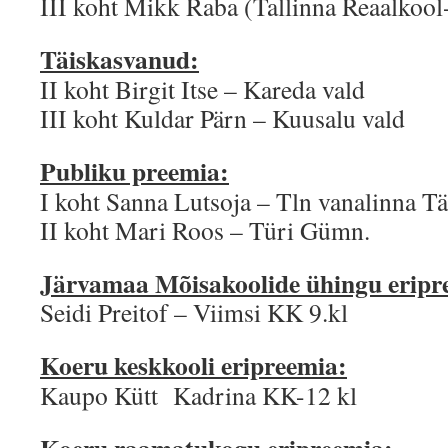
III koht Mikk Raba (Tallinna Reaalkool-
Täiskasvanud:
II koht Birgit Itse – Kareda vald
III koht Kuldar Pärn – Kuusalu vald
Publiku preemia:
I koht Sanna Lutsoja – Tln vanalinna T
II koht Mari Roos – Türi Gümn.
Järvamaa Mõisakoolide ühingu eripr
Seidi Preitof – Viimsi KK 9.kl
Koeru keskkooli eripreemia:
Kaupo Kütt Kadrina KK-12 kl