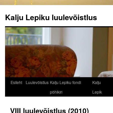
Kalju Lepiku luulevõistlus
Liigu
Esileht
Luulevõistlus
Kalju Lepiku fondi
Kalju
sisu
põhikiri
Lepik
juurde
VIII luulevõistlus (2010)