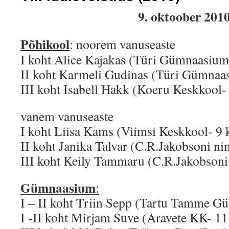
9. oktoober 201
Põhikool
: noorem vanuseaste
I koht Alice Kajakas (Türi Gümnaasium
II koht Karmeli Gudinas (Türi Gümnaa
III koht Isabell Hakk (Koeru Keskkool- 
vanem vanuseaste
I koht Liisa Kams (Viimsi Keskkool- 9 
II koht Janika Talvar (C.R.Jakobsoni n
III koht Keily Tammaru (C.R.Jakobsoni
Gümnaasium
:
I – II koht Triin Sepp (Tartu Tamme Gü
I -II koht Mirjam Suve (Aravete KK- 11