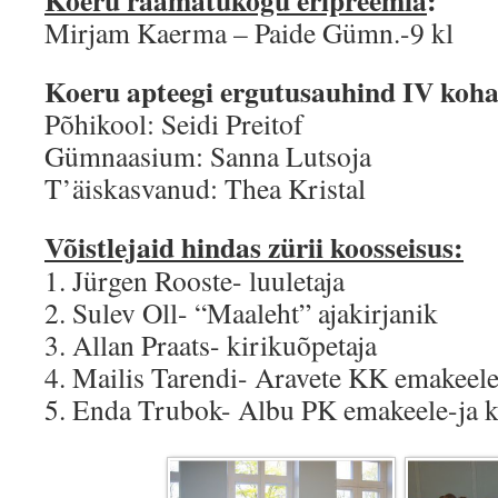
Koeru raamatukogu eripreemia
:
Mirjam Kaerma – Paide Gümn.-9 kl
Koeru apteegi ergutusauhind IV koha
Põhikool: Seidi Preitof
Gümnaasium: Sanna Lutsoja
T’äiskasvanud: Thea Kristal
Võistlejaid hindas zürii koosseisus:
1. Jürgen Rooste- luuletaja
2. Sulev Oll- “Maaleht” ajakirjanik
3. Allan Praats- kirikuõpetaja
4. Mailis Tarendi- Aravete KK emakeele-
5. Enda Trubok- Albu PK emakeele-ja k