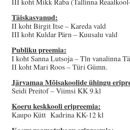
III koht Mikk Raba (Tallinna Reaalkool-
Täiskasvanud:
II koht Birgit Itse – Kareda vald
III koht Kuldar Pärn – Kuusalu vald
Publiku preemia:
I koht Sanna Lutsoja – Tln vanalinna T
II koht Mari Roos – Türi Gümn.
Järvamaa Mõisakoolide ühingu eripr
Seidi Preitof – Viimsi KK 9.kl
Koeru keskkooli eripreemia:
Kaupo Kütt Kadrina KK-12 kl