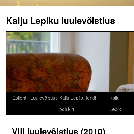
Kalju Lepiku luulevõistlus
Liigu
Esileht
Luulevõistlus
Kalju Lepiku fondi
Kalju
sisu
põhikiri
Lepik
juurde
VIII luulevõistlus (2010)