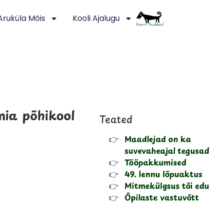
Aruküla Mõis
Kooli Ajalugu
ia põhikool
Teated
Maadlejad on ka
suvevaheajal tegusad
Tööpakkumised
49. lennu lõpuaktus
Mitmekülgsus tõi edu
Õpilaste vastuvõtt