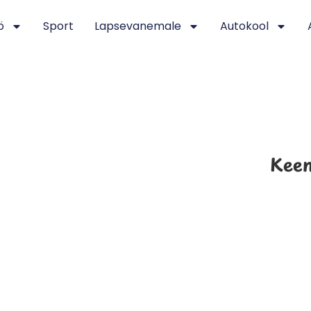
ö
Sport
Lapsevanemale
Autokool
Keem