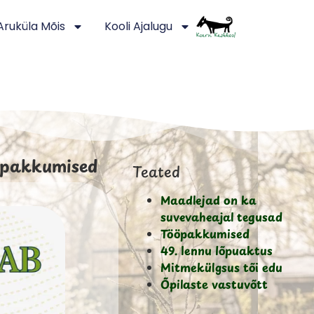
Aruküla Mõis
Kooli Ajalugu
pakkumised
Teated
Maadlejad on ka
suvevaheajal tegusad
Tööpakkumised
49. lennu lõpuaktus
Mitmekülgsus tõi edu
Õpilaste vastuvõtt