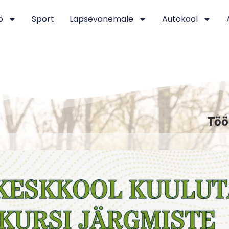
ö
Sport
Lapsevanemale
Autokool
Töö