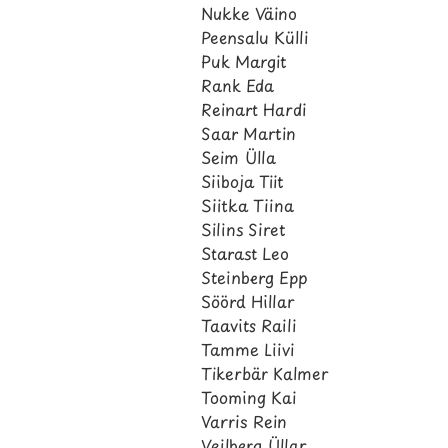
Nukke Väino
Peensalu Külli
Puk Margit
Rank Eda
Reinart Hardi
Saar Martin
Seim Ülla
Siiboja Tiit
Siitka Tiina
Silins Siret
Starast Leo
Steinberg Epp
Söörd Hillar
Taavits Raili
Tamme Liivi
Tikerbär Kalmer
Tooming Kai
Varris Rein
Veilberg Üllar