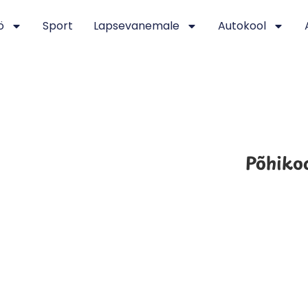
ö
Sport
Lapsevanemale
Autokool
Põhiko