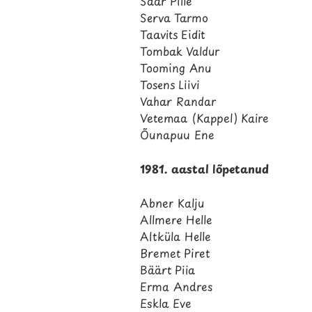
Saar Pille
Serva Tarmo
Taavits Eidit
Tombak Valdur
Tooming Anu
Tosens Liivi
Vahar Randar
Vetemaa (Kappel) Kaire
Õunapuu Ene
1981. aastal lõpetanud
Abner Kalju
Allmere Helle
Altküla Helle
Bremet Piret
Bäärt Piia
Erma Andres
Eskla Eve