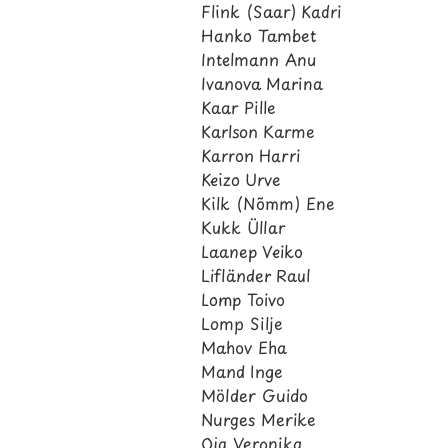
Flink (Saar) Kadri
Hanko Tambet
Intelmann Anu
Ivanova Marina
Kaar Pille
Karlson Karme
Karron Harri
Keizo Urve
Kilk (Nõmm) Ene
Kukk Üllar
Laanep Veiko
Lifländer Raul
Lomp Toivo
Lomp Silje
Mahov Eha
Mand Inge
Mölder Guido
Nurges Merike
Oja Veronika