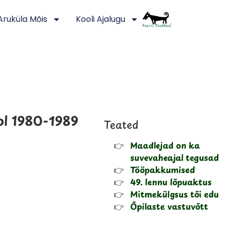
Aruküla Mõis
Kooli Ajalugu
ol 1980-1989
Teated
Maadlejad on ka
suvevaheajal tegusad
Tööpakkumised
49. lennu lõpuaktus
Mitmekülgsus tõi edu
Õpilaste vastuvõtt