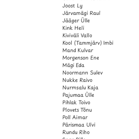
Joost Ly
Järvamägi Raul
Jääger Ülle
Kink Heli
Kiviväli Vallo
Kool (Tammjärv) Imbi
Mand Kulvar
Morgenson Ene
Mägi Eda
Noormann Sulev
Nukke Raivo
Nurmsalu Kaja
Pajumaa Ülle
Pihlak Toivo
Plovets Tõnu
Poll Aimar
Pärismaa Ulvi
Rundu Riho