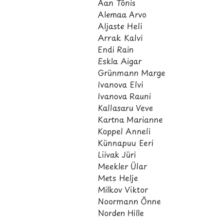
Aan Tõnis
Alemaa Arvo
Aljaste Heli
Arrak Kalvi
Endi Rain
Eskla Aigar
Grünmann Marge
Ivanova Elvi
Ivanova Rauni
Kallasaru Veve
Kartna Marianne
Koppel Anneli
Künnapuu Eeri
Liivak Jüri
Meekler Ülar
Mets Helje
Milkov Viktor
Noormann Õnne
Norden Hille