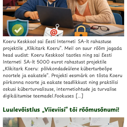
Koeru Keskkool sai Eesti Interneti SA-lt rahastuse
projektile „Klikitark Koeru“. Meil on suur rõõm jagada
head uudist: Koeru Keskkool taotles ning sai Eesti
Interneti SA-lt 5000 eurot rahastust projektile
„Klikitark Koeru: põlvkondadeülene küberturbeõpe
noortele ja eakatele“. Projekti eesmärk on tõsta Koeru
piirkonna noorte ja eakate teadlikkust ning praktilisi
oskusi küberturvalisuse, internetiohtude ja turvalise
digikäitumise teemadel.Fookuses […]
Luulevõistlus „Viieviisi“ tõi rõõmusõnumi!