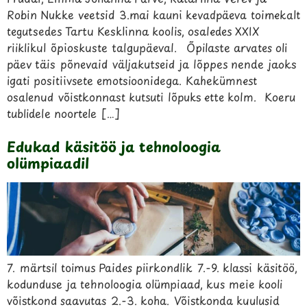
Robin Nukke veetsid 3.mai kauni kevadpäeva toimekalt
tegutsedes Tartu Kesklinna koolis, osaledes XXIX
riiklikul õpioskuste talgupäeval. Õpilaste arvates oli
päev täis põnevaid väljakutseid ja lõppes nende jaoks
igati positiivsete emotsioonidega. Kahekümnest
osalenud võistkonnast kutsuti lõpuks ette kolm. Koeru
tublidele noortele […]
Edukad käsitöö ja tehnoloogia
olümpiaadil
7. märtsil toimus Paides piirkondlik 7.-9. klassi käsitöö,
kodunduse ja tehnoloogia olümpiaad, kus meie kooli
võistkond saavutas 2.-3. koha. Võistkonda kuulusid