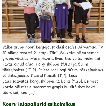
Väike grupp noori kergejõustiklasi osales Järvamaa TV
10 olümpiastarti 2. etapil Türil. Edukaim oli vanemas
grupis võistlev Marii Hanna Ilves, kes võitis mõlemad
kavas olnud alad: kõrgushüppe (1.40) ja 60 m
tõkkejooksu (10,9). Poiste seas tegi 60 m tõkkejooksus
võiduka jooksu Kaarel Kaasik (11,1). Liise
Laas saavutas kõrgushüppes 2. koha (1.25). Esimest
korda võistlesid nooremas grupis kuulitõukes kaks
tüdrukut, kes […]
Koeru jalgpallurid esikolmikus