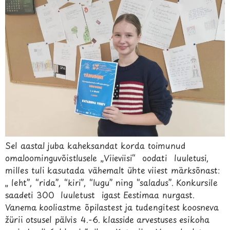
Sel aastal juba kaheksandat korda toimunud
omaloominguvõistlusele „Viieviisi“ oodati luuletusi,
milles tuli kasutada vähemalt ühte viiest märksõnast:
„ leht”, “rida”, “kiri”, “lugu” ning “saladus”. Konkursile
saadeti 300 luuletust igast Eestimaa nurgast.
Vanema kooliastme õpilastest ja tudengitest koosneva
žürii otsusel pälvis 4.-6. klasside arvestuses esikoha