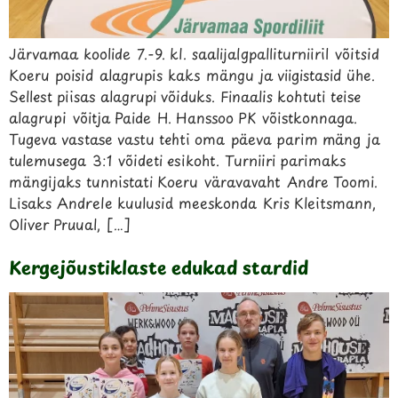
Järvamaa koolide 7.-9. kl. saalijalgpalliturniiril võitsid
Koeru poisid alagrupis kaks mängu ja viigistasid ühe.
Sellest piisas alagrupi võiduks. Finaalis kohtuti teise
alagrupi võitja Paide H. Hanssoo PK võistkonnaga.
Tugeva vastase vastu tehti oma päeva parim mäng ja
tulemusega 3:1 võideti esikoht. Turniiri parimaks
mängijaks tunnistati Koeru väravavaht Andre Toomi.
Lisaks Andrele kuulusid meeskonda Kris Kleitsmann,
Oliver Pruual, […]
Kergejõustiklaste edukad stardid