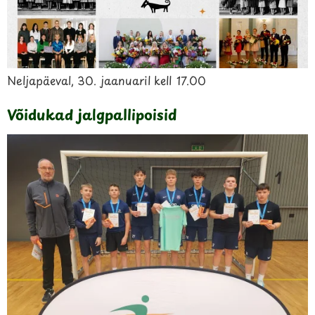
Neljapäeval, 30. jaanuaril kell 17.00
Võidukad jalgpallipoisid