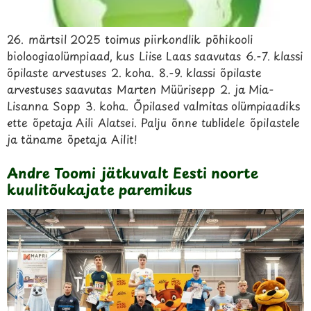
26. märtsil 2025 toimus piirkondlik põhikooli
bioloogiaolümpiaad, kus Liise Laas saavutas 6.-7. klassi
õpilaste arvestuses 2. koha. 8.-9. klassi õpilaste
arvestuses saavutas Marten Müürisepp 2. ja Mia-
Lisanna Sopp 3. koha. Õpilased valmitas olümpiaadiks
ette õpetaja Aili Alatsei. Palju õnne tublidele õpilastele
ja täname õpetaja Ailit!
Andre Toomi jätkuvalt Eesti noorte
kuulitõukajate paremikus