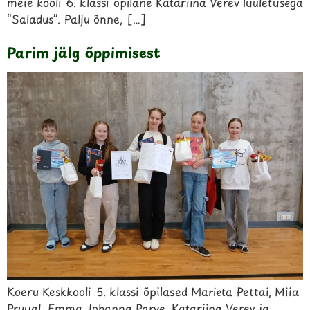
meie kooli 6. klassi õpilane Katariina Verev luuletusega
“Saladus”. Palju õnne, […]
Parim jälg õppimisest
Koeru Keskkooli 5. klassi õpilased Marieta Pettai, Miia
Pruual, Emma Johanna Parve, Katariina Verev ja