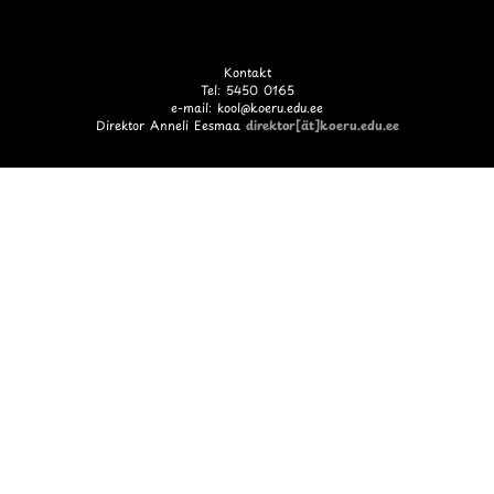
Kontakt
Tel: 5450 0165
e-mail: kool@koeru.edu.ee
Direktor Anneli Eesmaa
direktor[ät]koeru.edu.ee