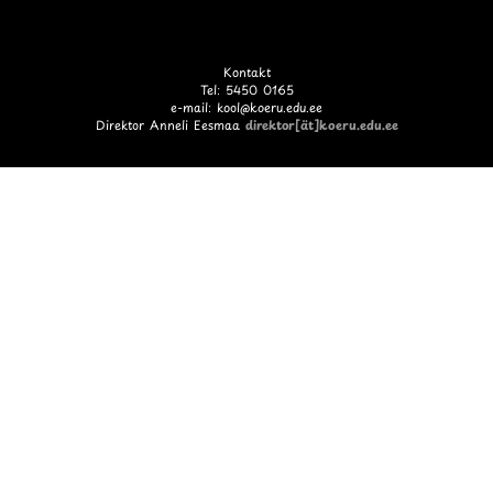
Kontakt
Tel: 5450 0165
e-mail: kool@koeru.edu.ee
Direktor Anneli Eesmaa
direktor[ät]koeru.edu.ee